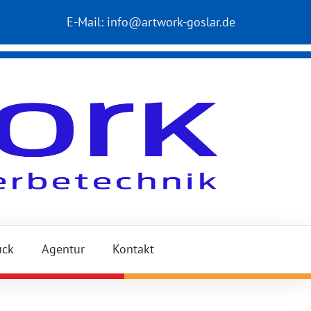
E-Mail:
info@artwork-goslar.de
uck
Agentur
Kontakt